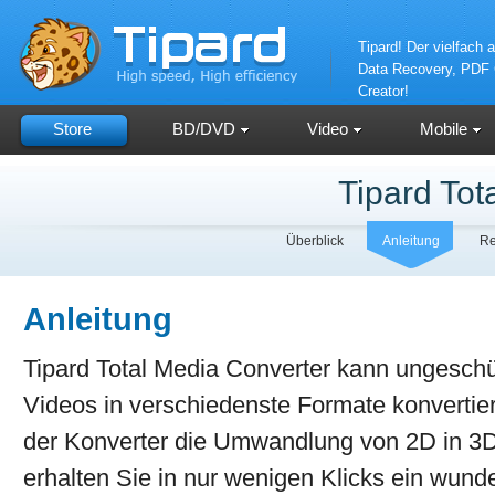
Tipard! Der vielfach 
Data Recovery, PDF C
Creator!
Store
BD/DVD
Video
Mobile
Tipard Tot
Überblick
Anleitung
Re
Anleitung
Tipard Total Media Converter kann ungesch
Videos in verschiedenste Formate konvertie
der Konverter die Umwandlung von 2D in 3D 
erhalten Sie in nur wenigen Klicks ein wund