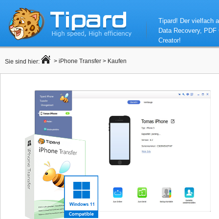
Tipard! Der vielfach 
Data Recovery, PDF C
Creator!
>
iPhone Transfer
> Kaufen
Sie sind hier: